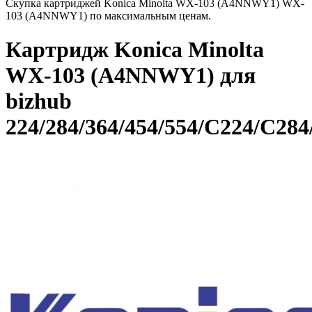
Скупка картриджей Konica Minolta WX-103 (A4NNWY1) WX-
103 (A4NNWY1) по максимальным ценам.
Картридж Konica Minolta
WX-103 (A4NNWY1) для
bizhub
224/284/364/454/554/C224/C28