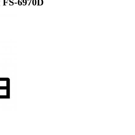
я FS-6970D