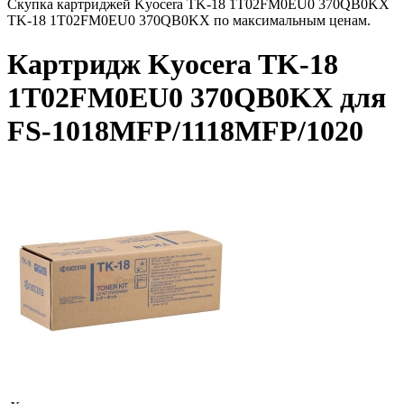
Скупка картриджей Kyocera TK-18 1T02FM0EU0 370QB0KX
TK-18 1T02FM0EU0 370QB0KX по максимальным ценам.
Картридж Kyocera TK-18
1T02FM0EU0 370QB0KX для
FS-1018MFP/1118MFP/1020