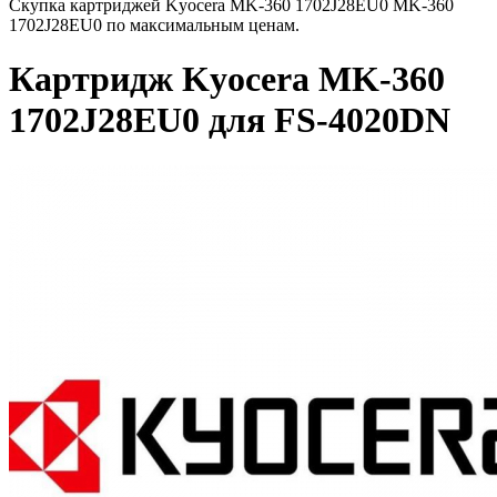
Скупка картриджей Kyocera MK-360 1702J28EU0 MK-360
1702J28EU0 по максимальным ценам.
Картридж Kyocera MK-360
1702J28EU0 для FS-4020DN