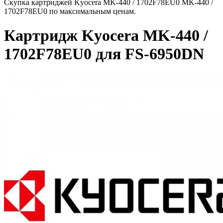
Скупка картриджей Kyocera MK-440 / 1702F78EU0 MK-440 /
1702F78EU0 по максимальным ценам.
Картридж Kyocera MK-440 /
1702F78EU0 для FS-6950DN