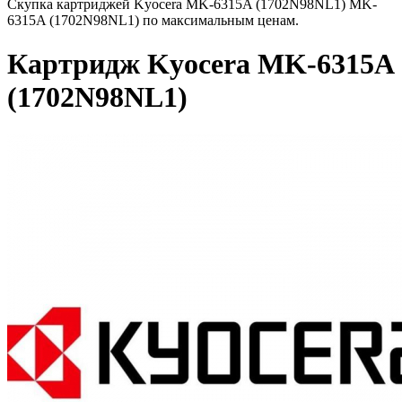
Скупка картриджей Kyocera MK-6315A (1702N98NL1) MK-
6315A (1702N98NL1) по максимальным ценам.
Картридж Kyocera MK-6315A
(1702N98NL1)