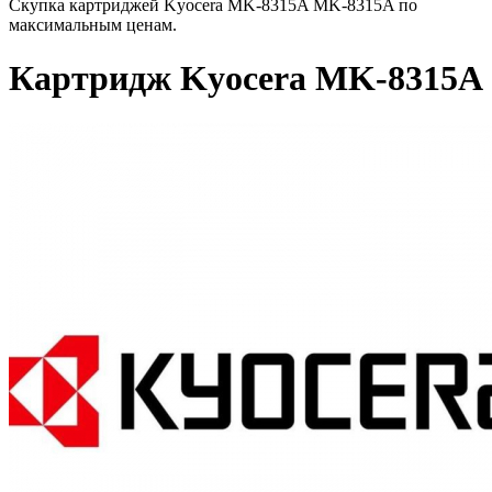
Скупка картриджей Kyocera MK-8315A MK-8315A по
максимальным ценам.
Картридж Kyocera MK-8315A