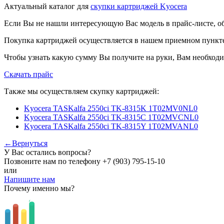
Актуальный каталог для
скупки картриджей Kyocera
Если Вы не нашли интересующую Вас модель в прайс-листе, о
Покупка картриджей осуществляется в нашем приемном пункте,
Чтобы узнать какую сумму Вы получите на руки, Вам необходи
Скачать прайс
Также мы осуществляем скупку картриджей:
Kyocera TASKalfa 2550ci TK-8315K 1T02MV0NL0
Kyocera TASKalfa 2550ci TK-8315C 1T02MVCNL0
Kyocera TASKalfa 2550ci TK-8315Y 1T02MVANL0
←Вернуться
У Вас остались вопросы?
Позвоните нам по телефону
+7 (903) 795-15-10
или
Напишите нам
Почему именно мы?