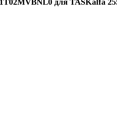
1T02MVBNL0 для TASKalfa 25