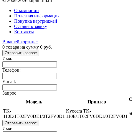
© 2009-2026 kupim-rm.ru
О компании
Полезная информация
Покупка картриджей
Оставить заявку
Контакты
В вашей корзине:
0
товара на сумму
0
руб.
Отправить запрос
Имя:
Телефон:
E-mail:
Запрос
С
Модель
Принтер
TK-
Kyocera TK-
5
110E/1T02FV0DE1/0T2FV0D1
110E/1T02FV0DE1/0T2FV0D1
Отправить запрос
Имя: