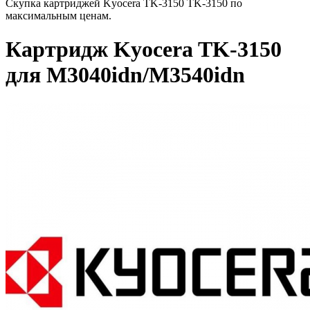
Скупка картриджей Kyocera TK-3150 TK-3150 по
максимальным ценам.
Картридж Kyocera TK-3150
для M3040idn/M3540idn