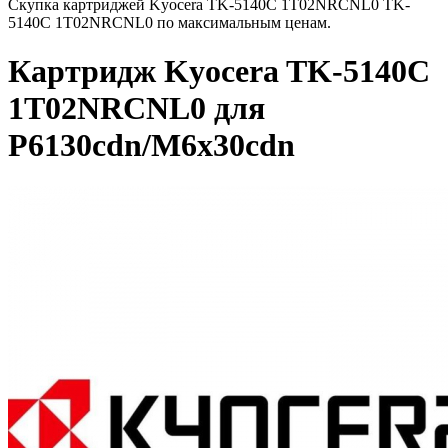
Скупка картриджей Kyocera TK-5140C 1T02NRCNL0 TK-
5140C 1T02NRCNL0 по максимальным ценам.
Картридж Kyocera TK-5140C
1T02NRCNL0 для
P6130cdn/M6x30cdn