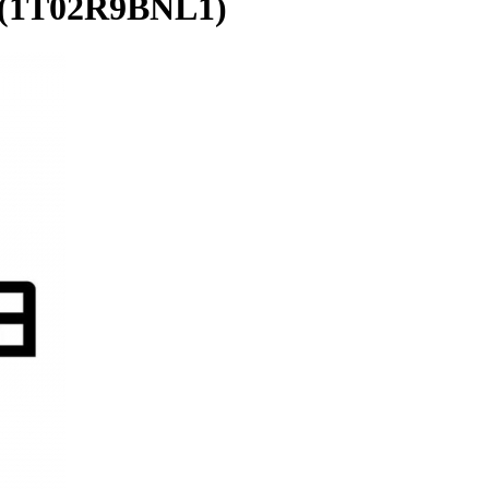
 (1T02R9BNL1)