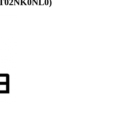
1T02NK0NL0)