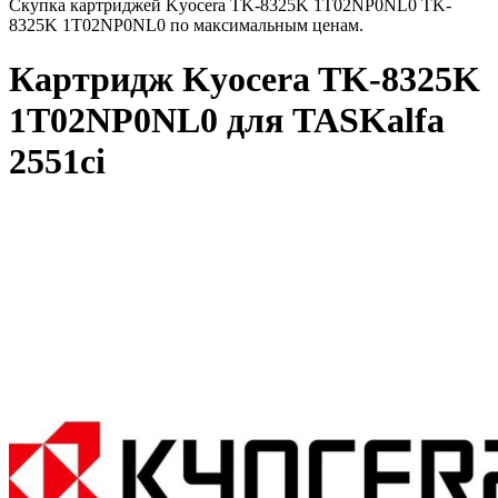
Скупка картриджей Kyocera TK-8325K 1T02NP0NL0 TK-
8325K 1T02NP0NL0 по максимальным ценам.
Картридж Kyocera TK-8325K
1T02NP0NL0 для TASKalfa
2551ci