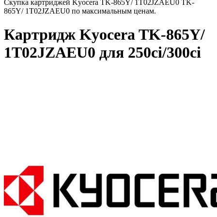
Скупка картриджей Kyocera TK-865Y/ 1T02JZAEU0 TK-
865Y/ 1T02JZAEU0 по максимальным ценам.
Картридж Kyocera TK-865Y/
1T02JZAEU0 для 250ci/300ci