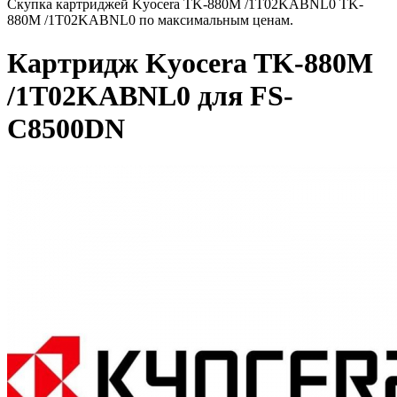
Скупка картриджей Kyocera TK-880M /1T02KABNL0 TK-
880M /1T02KABNL0 по максимальным ценам.
Картридж Kyocera TK-880M
/1T02KABNL0 для FS-
C8500DN