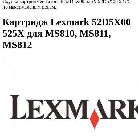
Скупка картриджей Lexmark 52D5X00 525X 52D5X00 525X
по максимальным ценам.
Картридж Lexmark 52D5X00
525X для MS810, MS811,
MS812