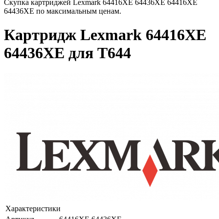
Скупка картриджей Lexmark 64416XE 64436XE 64416XE
64436XE по максимальным ценам.
Картридж Lexmark 64416XE
64436XE для T644
Характеристики