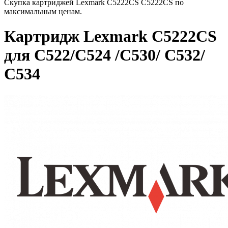
Скупка картриджей Lexmark C5222CS C5222CS по
максимальным ценам.
Картридж Lexmark C5222CS
для C522/C524 /C530/ C532/
C534