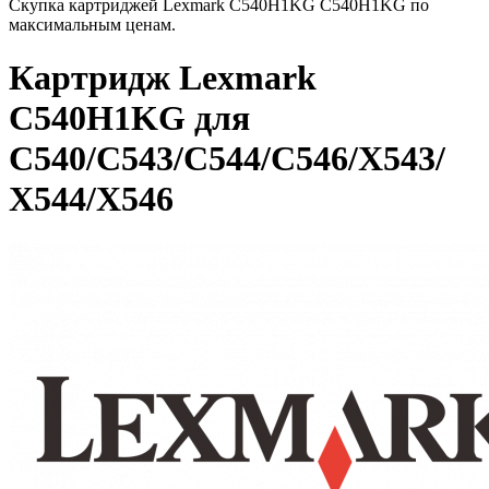
Скупка картриджей Lexmark C540H1KG C540H1KG по
максимальным ценам.
Картридж Lexmark
C540H1KG для
C540/C543/C544/C546/X543/
X544/X546