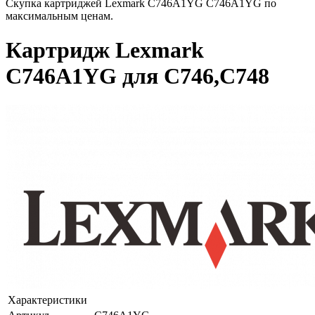
Скупка картриджей Lexmark C746A1YG C746A1YG по
максимальным ценам.
Картридж Lexmark
C746A1YG для C746,C748
Характеристики