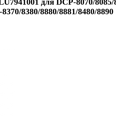
LU7941001 для DCP-8070/8085/
8370/8380/8880/8881/8480/8890