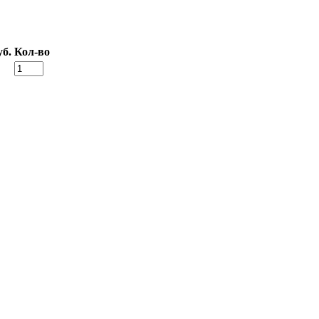
уб.
Кол-во