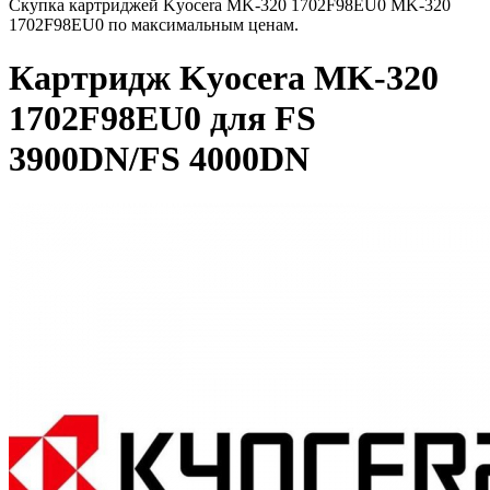
Скупка картриджей Kyocera MK-320 1702F98EU0 MK-320
1702F98EU0 по максимальным ценам.
Картридж Kyocera MK-320
1702F98EU0 для FS
3900DN/FS 4000DN