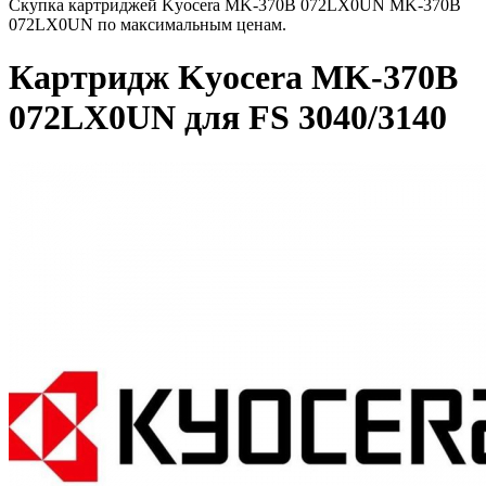
Скупка картриджей Kyocera MK-370B 072LX0UN MK-370B
072LX0UN по максимальным ценам.
Картридж Kyocera MK-370B
072LX0UN для FS 3040/3140