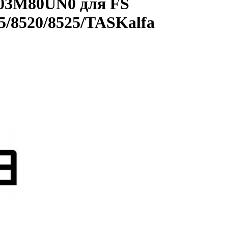
703M80UN0 для FS
25/8520/8525/TASKalfa