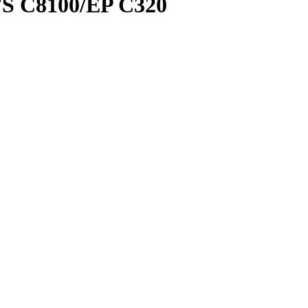
S C8100/EP C320