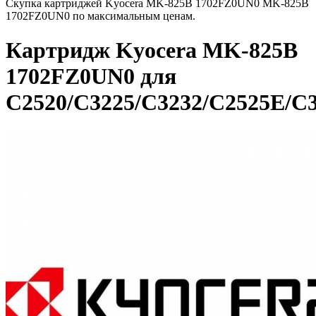
Скупка картриджей Kyocera MK-825B 1702FZ0UN0 MK-825B
1702FZ0UN0 по максимальным ценам.
Картридж Kyocera MK-825B
1702FZ0UN0 для
C2520/C3225/C3232/C2525E/C