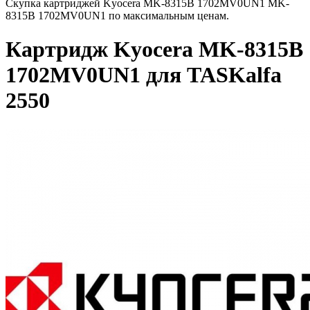
Скупка картриджей Kyocera MK-8315B 1702MV0UN1 MK-
8315B 1702MV0UN1 по максимальным ценам.
Картридж Kyocera MK-8315B
1702MV0UN1 для TASKalfa
2550