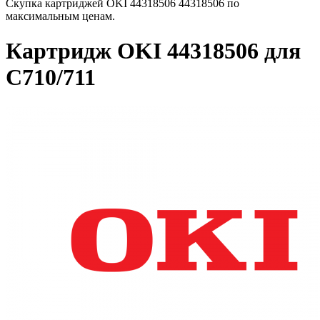
Скупка картриджей OKI 44318506 44318506 по
максимальным ценам.
Картридж OKI 44318506 для
C710/711