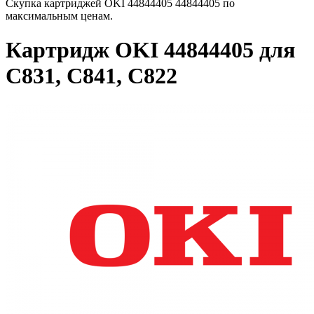
Скупка картриджей OKI 44844405 44844405 по
максимальным ценам.
Картридж OKI 44844405 для
C831, C841, C822