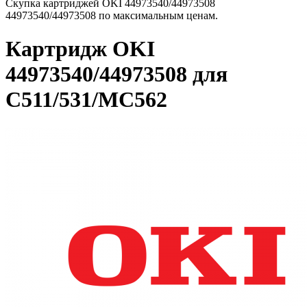
Скупка картриджей OKI 44973540/44973508
44973540/44973508 по максимальным ценам.
Картридж OKI
44973540/44973508 для
C511/531/MC562