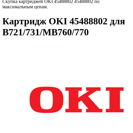
Скупка картриджей OKI 45488802 45488802 по
максимальным ценам.
Картридж OKI 45488802 для
B721/731/MB760/770