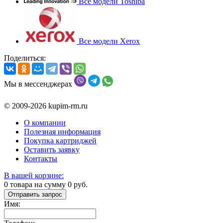
Все модели Toshiba
Все модели Xerox
Поделиться:
Мы в мессенджерах
© 2009-2026 kupim-rm.ru
О компании
Полезная информация
Покупка картриджей
Оставить заявку
Контакты
В вашей корзине:
0
товара на сумму
0
руб.
Отправить запрос
Имя: