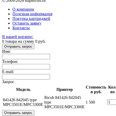
© 2009-2026 kupim-rm.ru
О компании
Полезная информация
Покупка картриджей
Оставить заявку
Контакты
В вашей корзине:
0
товара на сумму
0
руб.
Отправить запрос
Имя:
Телефон:
E-mail:
Запрос
Стоимость
Кол
Модель
Принтер
в руб.
во
Ricoh 841426 842045
841426 842045 type
type
1 500
MPC3501E/MPC3300E
MPC3501E/MPC3300E
Отправить запрос