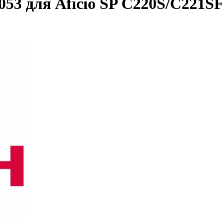
53 для Aficio SP C220S/C221S