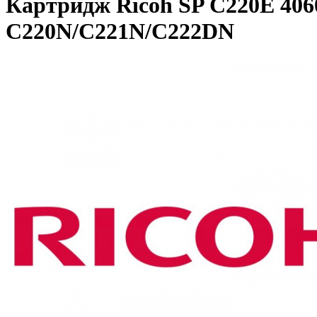
Картридж Ricoh SP C220E 4060
C220N/C221N/C222DN