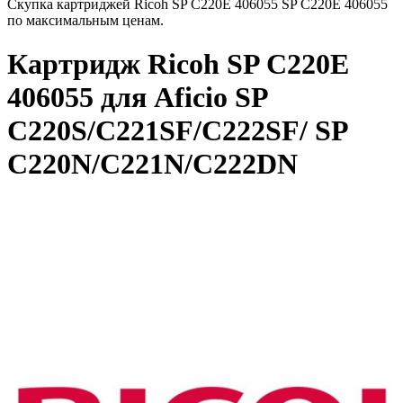
Скупка картриджей Ricoh SP C220E 406055 SP C220E 406055
по максимальным ценам.
Картридж Ricoh SP C220E
406055 для Aficio SP
C220S/C221SF/C222SF/ SP
C220N/C221N/C222DN