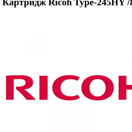
Картридж Ricoh Type-245HY /