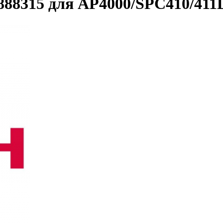
888315 для AP4000/SPC410/41