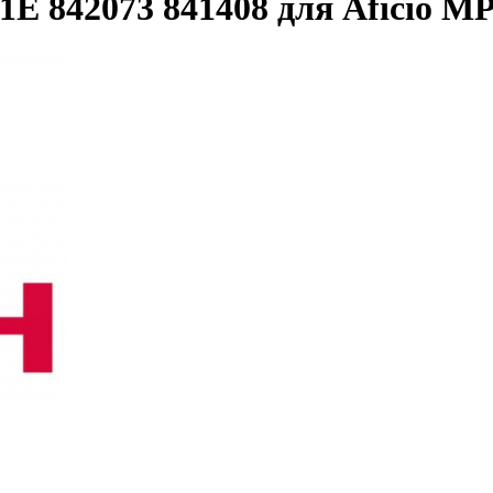
E 842073 841408 для Aficio M