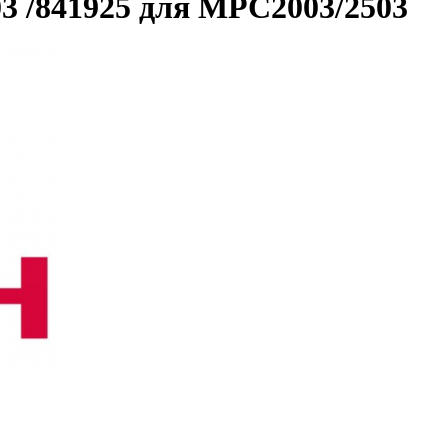
3 /841925 для MPC2003/2503