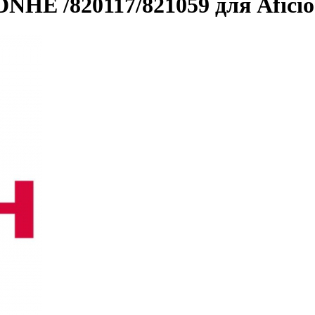
DNHE /820117/821059 для Afic