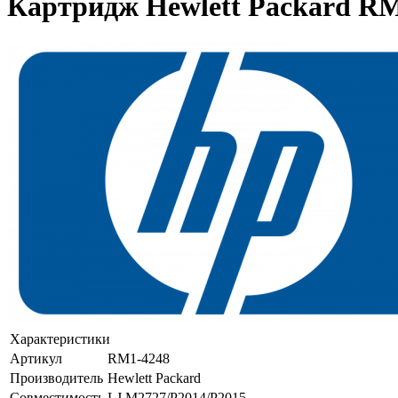
Картридж Hewlett Packard RM
Характеристики
Артикул
RM1-4248
Производитель
Hewlett Packard
Совместимость
LJ M2727/P2014/P2015