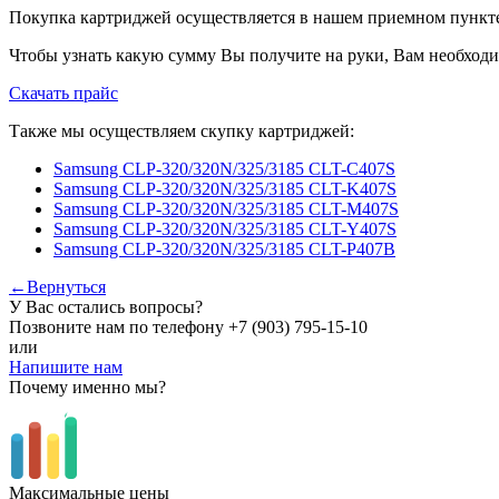
Покупка картриджей осуществляется в нашем приемном пункте,
Чтобы узнать какую сумму Вы получите на руки, Вам необходи
Скачать прайс
Также мы осуществляем скупку картриджей:
Samsung CLP-320/320N/325/3185 CLT-C407S
Samsung CLP-320/320N/325/3185 CLT-K407S
Samsung CLP-320/320N/325/3185 CLT-M407S
Samsung CLP-320/320N/325/3185 CLT-Y407S
Samsung CLP-320/320N/325/3185 CLT-P407B
←Вернуться
У Вас остались вопросы?
Позвоните нам по телефону
+7 (903) 795-15-10
или
Напишите нам
Почему именно мы?
Максимальные цены