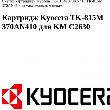
Скупка картриджей Kyocera TK-815M 370AN410 TK-815M
370AN410 по максимальным ценам.
Картридж Kyocera TK-815M
370AN410 для KM C2630