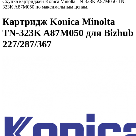
Скупка картриджей Konica Minolta TN-323K A87M050 TN-
323K A87M050 по максимальным ценам.
Картридж Konica Minolta
TN-323K A87M050 для Bizhub
227/287/367