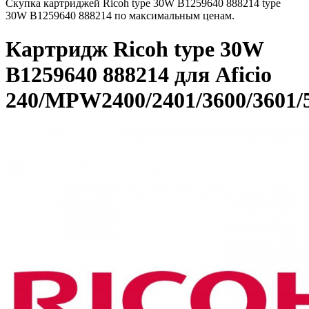
Скупка картриджей Ricoh type 30W B1259640 888214 type
30W B1259640 888214 по максимальным ценам.
Картридж Ricoh type 30W
B1259640 888214 для Aficio
240/MPW2400/2401/3600/3601/5