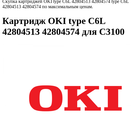
Скупка картриджей OKI type C6L 42804513 42804574 type C6L
42804513 42804574 по максимальным ценам.
Картридж OKI type C6L
42804513 42804574 для C3100