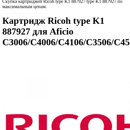
Скупка картриджей Ricoh type K1 887927 type K1 887927 по
максимальным ценам.
Картридж Ricoh type K1
887927 для Aficio
C3006/C4006/C4106/C3506/C45