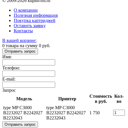
© 2009-2026 kupim-rm.ru
О компании
Полезная информация
Покупка картриджей
Оставить заявку
Контакты
В вашей корзине:
0
товара на сумму
0
руб.
Отправить запрос
Имя:
Телефон:
E-mail:
Запрос
Стоимость
Кол-
Модель
Принтер
в руб.
во
type MP C3000
type MP C3000
B2232027 B2242027
B2232027 B2242027
1 750
B2232043
B2232043
Отправить запрос