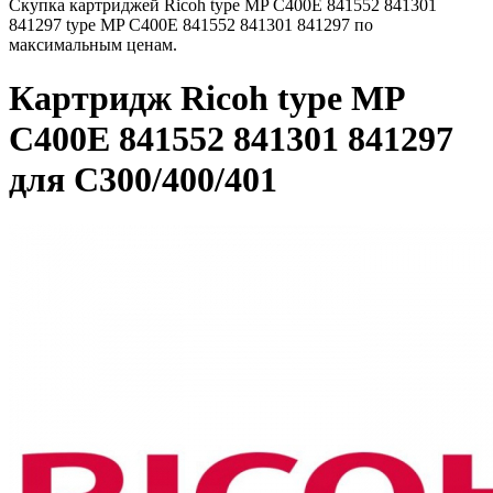
Скупка картриджей Ricoh type MP C400E 841552 841301
841297 type MP C400E 841552 841301 841297 по
максимальным ценам.
Картридж Ricoh type MP
C400E 841552 841301 841297
для C300/400/401