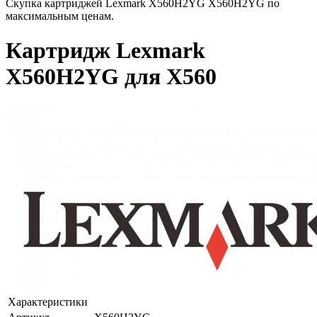
Скупка картриджей Lexmark X560H2YG X560H2YG по
максимальным ценам.
Картридж Lexmark
X560H2YG для X560
Характеристики